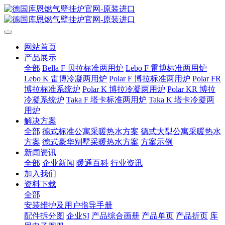
网站首页
产品展示
全部
Bella F 贝拉标准两用炉
Lebo F 雷博标准两用炉
Lebo K 雷博冷凝两用炉
Polar F 博拉标准两用炉
Polar FR
博拉标准系统炉
Polar K 博拉冷凝两用炉
Polar KR 博拉
冷凝系统炉
Taka F 塔卡标准两用炉
Taka K 塔卡冷凝两
用炉
解决方案
全部
德式标准公寓采暖热水方案
德式大型公寓采暖热水
方案
德式豪华别墅采暖热水方案
方案示例
新闻资讯
全部
企业新闻
暖通百科
行业资讯
加入我们
资料下载
全部
安装维护及用户指导手册
配件拆分图
企业SI
产品综合画册
产品单页
产品折页
库