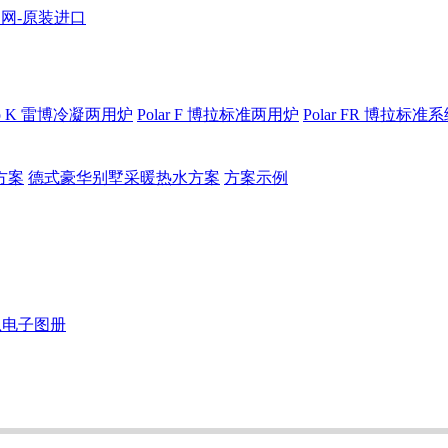
bo K 雷博冷凝两用炉
Polar F 博拉标准两用炉
Polar FR 博拉标准
方案
德式豪华别墅采暖热水方案
方案示例
恩电子图册