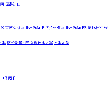
bo K 雷博冷凝两用炉
Polar F 博拉标准两用炉
Polar FR 博拉标准
方案
德式豪华别墅采暖热水方案
方案示例
恩电子图册