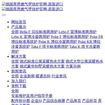
网站首页
产品展示
全部
Bella F 贝拉标准两用炉
Lebo F 雷博标准两用炉
Lebo K 雷博冷凝两用炉
Polar F 博拉标准两用炉
Polar FR
博拉标准系统炉
Polar K 博拉冷凝两用炉
Polar KR 博拉
冷凝系统炉
Taka F 塔卡标准两用炉
Taka K 塔卡冷凝两
用炉
解决方案
全部
德式标准公寓采暖热水方案
德式大型公寓采暖热水
方案
德式豪华别墅采暖热水方案
方案示例
新闻资讯
全部
企业新闻
暖通百科
行业资讯
加入我们
资料下载
全部
安装维护及用户指导手册
配件拆分图
企业SI
产品综合画册
产品单页
产品折页
库