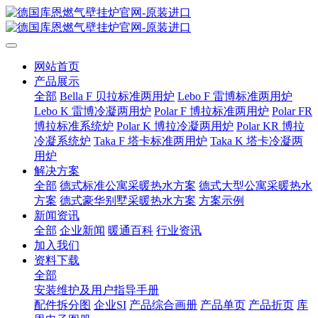
网站首页
产品展示
全部
Bella F 贝拉标准两用炉
Lebo F 雷博标准两用炉
Lebo K 雷博冷凝两用炉
Polar F 博拉标准两用炉
Polar FR
博拉标准系统炉
Polar K 博拉冷凝两用炉
Polar KR 博拉
冷凝系统炉
Taka F 塔卡标准两用炉
Taka K 塔卡冷凝两
用炉
解决方案
全部
德式标准公寓采暖热水方案
德式大型公寓采暖热水
方案
德式豪华别墅采暖热水方案
方案示例
新闻资讯
全部
企业新闻
暖通百科
行业资讯
加入我们
资料下载
全部
安装维护及用户指导手册
配件拆分图
企业SI
产品综合画册
产品单页
产品折页
库