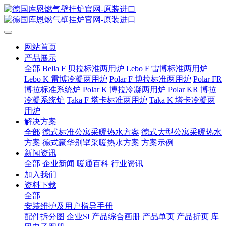
网站首页
产品展示
全部
Bella F 贝拉标准两用炉
Lebo F 雷博标准两用炉
Lebo K 雷博冷凝两用炉
Polar F 博拉标准两用炉
Polar FR
博拉标准系统炉
Polar K 博拉冷凝两用炉
Polar KR 博拉
冷凝系统炉
Taka F 塔卡标准两用炉
Taka K 塔卡冷凝两
用炉
解决方案
全部
德式标准公寓采暖热水方案
德式大型公寓采暖热水
方案
德式豪华别墅采暖热水方案
方案示例
新闻资讯
全部
企业新闻
暖通百科
行业资讯
加入我们
资料下载
全部
安装维护及用户指导手册
配件拆分图
企业SI
产品综合画册
产品单页
产品折页
库