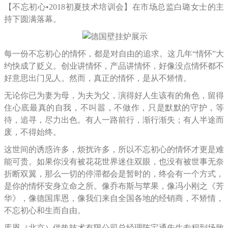
【不忘初心
•2018初夏技术培训会】在市场总监白璐女士的主
持下圆满落幕。
每一份不忘初心的情怀，都是对自由的追求。这几年
“情怀”大
约快成了贬义。创业讲情怀，产品讲情怀，好像没点情怀都不
好意思出门见人。然而，真正的情怀，是从不矫情。
无论你已为妻为母，为夫为父，演得好人生该有的角色，留得
住心底最真的自我，不叫嚣，不做作，只是默默的守护，等
待，追寻，尽力出色。有人一路前行，渐行渐失；有人半途而
废，不得始终。
这世间的诱惑许多，烦扰许多，所以不忘初心的情怀才更是难
能可贵。如果你没有被花花世界迷住双眼，也没有被世事无奈
折断双翼，那么一切的停滞都会是暂时的，终会有一个方式，
是你的情怀安身立命之所。像乔布斯与苹果，像冯小刚之《芳
华》，像德国库恩，像我们来自全国各地的经销商，不矫情，
不忘初心和生而自由。
库恩（北京）供热技术有限公司总经理陈宝通先生专程到场致