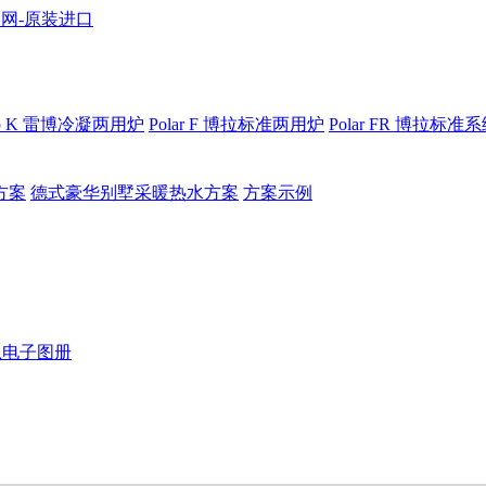
bo K 雷博冷凝两用炉
Polar F 博拉标准两用炉
Polar FR 博拉标准
方案
德式豪华别墅采暖热水方案
方案示例
恩电子图册