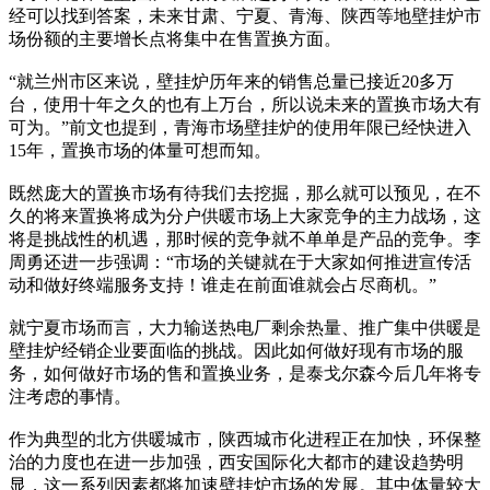
经可以找到答案，未来甘肃、宁夏、青海、陕西等地壁挂炉市
场份额的主要增长点将集中在售置换方面。
“就兰州市区来说，壁挂炉历年来的销售总量已接近20多万
台，使用十年之久的也有上万台，所以说未来的置换市场大有
可为。”前文也提到，青海市场壁挂炉的使用年限已经快进入
15年，置换市场的体量可想而知。
既然庞大的置换市场有待我们去挖掘，那么就可以预见，在不
久的将来置换将成为分户供暖市场上大家竞争的主力战场，这
将是挑战性的机遇，那时候的竞争就不单单是产品的竞争。李
周勇还进一步强调：“市场的关键就在于大家如何推进宣传活
动和做好终端服务支持！谁走在前面谁就会占尽商机。”
就宁夏市场而言，大力输送热电厂剩余热量、推广集中供暖是
壁挂炉经销企业要面临的挑战。因此如何做好现有市场的服
务，如何做好市场的售和置换业务，是泰戈尔森今后几年将专
注考虑的事情。
作为典型的北方供暖城市，陕西城市化进程正在加快，环保整
治的力度也在进一步加强，西安国际化大都市的建设趋势明
显，这一系列因素都将加速壁挂炉市场的发展。其中体量较大