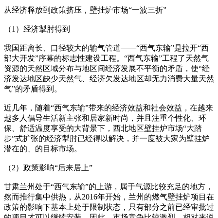
从经济释放到政策挤压，壁挂炉市场“一波三折”
（1）经济掣肘得到
我国距离长、口径较大的输气管道——“西气东输”是拉开“西
部大开发”序幕的标志性建设工程。“西气东输”工程了天然气
资源的天然区域分布与地区间经济发展不平衡的矛盾，使“经
济发达地区缺少天然气、经济欠发达地区却无力消费大量天然
气”的矛盾得到。
近几年，随着“西气东输”带来的经济效益和社会效益，在越来
越多人倡导生活新主张和居家新时尚，并且注重个性化、环
保、舒适温度享受的大背景下，西北地区壁挂炉市场“大踏
步”式扩张的经济掣肘已经得以解决，并一度被大家为壁挂炉
潜在的、的目标市场。
（2）政策影响“后来居上”
甘肃兰州处于“西气东输”的上游，属于气源比较充足的地方，
然而推行集中供热，从2016年开始，兰州的燃气壁挂炉项目在
政策的影响下基本上处于限制状态，只有部分之前已经审批过
的项目才可以继续安装。因此，市场竞争比较激烈，相对来说