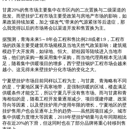
甘肃20%的售市场主要集中在市区内的二次置换与二级渠道的
批发。而壁挂炉工程市场主要受政策与房地产市场的影响，如
果政策持续加紧，加之‘煤改气’带来的气源紧张等后遗症，那
么我觉得以后的市场将会以渠道开发和售置换为主。
据预测，青海未来5～8年会工程和售比例2:8或者1:9，工程市
场的跌落主要受建筑市场规模及当地天然气政策影响：建筑规
模趋于大开发商，如绿地、恒大、碧桂园等陆续进入当地市
场，他们的采购一般采用集中采购，而当地代理商根本无法满
足，随着集中供暖项目的增多，西宁壁挂锅炉工程市场会越来
越小。这见得未来壁挂炉分化市场的变化之大。
宁夏壁挂炉市场目前同样以工程为主，与甘肃、青海略有不同
的是，宁夏地区属于高寒地带，是强制供暖的区域，楼盘满足
供暖条件才能交工，所以宁夏几乎没有售市场。而与甘肃和青
海相似的是，随着工程开发量逐渐减少、项目缓建停建、政策
导向等因素，以及壁挂炉用户使用年限的增长，宁夏地区的壁
挂炉售用户也会呈逐年上升的趋势——虽然因项目减少、城市
集中供暖力度增大等因素，2018年壁挂炉销量与去年同期相比
存在近20%的下滑，但这同时也在了部分品牌将重心转移到售