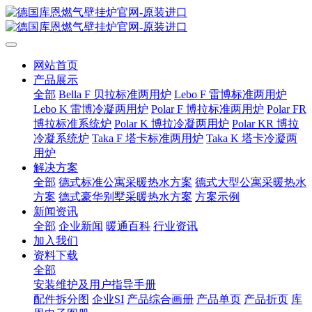
网站首页
产品展示
全部
Bella F 贝拉标准两用炉
Lebo F 雷博标准两用炉
Lebo K 雷博冷凝两用炉
Polar F 博拉标准两用炉
Polar FR
博拉标准系统炉
Polar K 博拉冷凝两用炉
Polar KR 博拉
冷凝系统炉
Taka F 塔卡标准两用炉
Taka K 塔卡冷凝两
用炉
解决方案
全部
德式标准公寓采暖热水方案
德式大型公寓采暖热水
方案
德式豪华别墅采暖热水方案
方案示例
新闻资讯
全部
企业新闻
暖通百科
行业资讯
加入我们
资料下载
全部
安装维护及用户指导手册
配件拆分图
企业SI
产品综合画册
产品单页
产品折页
库