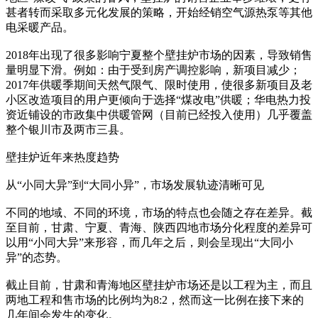
甚者转而采取多元化发展的策略，开始经销空气源热泵等其他
电采暖产品。
2018年出现了很多影响宁夏整个壁挂炉市场的因素，导致销售
量明显下滑。例如：由于受到房产调控影响，新项目减少；
2017年供暖季期间天然气限气、限时使用，使很多新项目及老
小区改造项目的用户更倾向于选择“煤改电”供暖；华电热力投
资近铺设的市政集中供暖管网（目前已经投入使用）几乎覆盖
整个银川市及两市三县。
壁挂炉近年来热度趋势
从“小同大异”到“大同小异”，市场发展轨迹清晰可见
不同的地域、不同的环境，市场的特点也会随之存在差异。截
至目前，甘肃、宁夏、青海、陕西四地市场分化程度的差异可
以用“小同大异”来形容，而几年之后，则会呈现出“大同小
异”的态势。
截止目前，甘肃和青海地区壁挂炉市场还是以工程为主，而且
两地工程和售市场的比例均为8:2，然而这一比例在接下来的
几年间会发生的变化。