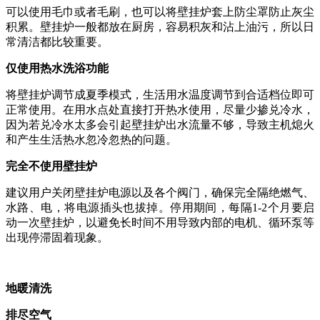
可以使用毛巾或者毛刷，也可以将
壁挂炉
套上防尘罩防止灰尘
积累。壁挂炉一般都放在厨房，容易积灰和沾上油污，所以日
常清洁都比较重要。
仅使用热水洗浴功能
将壁挂炉调节成夏季模式，生活用水温度调节到合适档位即可
正常使用。在用水点处直接打开热水使用，尽量少掺兑冷水，
因为若兑冷水太多会引起壁挂炉出水流量不够，导致主机熄火
和产生生活热水忽冷忽热的问题。
完全不使用壁挂炉
建议用户关闭
壁挂炉
电源以及各个阀门，确保完全隔绝燃气、
水路、电，将电源插头也拔掉。停用期间，每隔
1-2个月要启
动一次壁挂炉，以避免长时间不用导致内部的电机、循环泵等
出现停滞固着现象。
地暖清洗
排尽空气