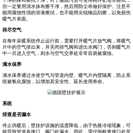
干净的抹布擦拭干净，对于顽固污渍可使用稍许肥皂水擦拭，
但一定要用清水抹布擦干净，然后用防尘布做好保护。注意不
能用腐蚀性强的溶液擦拭，也不能用尖锐物品刮擦，以免损伤
暖气片表面。
排尽空气
在每年采暖系统停止运行前，需要打开暖气片放气阀，将暖气
片中的空气排出来，并关闭排气阀和进出水阀门，否则暖气片
中一旦进入空气，则水与空气交界处非常容易被腐蚀。
满水保养
满水保养通过水使空气与管道内壁、暖气片内壁隔离，防止系
统被氧化腐蚀，以增加其安全性、延长使用寿命。
系统
排查是否漏水
停止供暖后，壁挂炉设施的温度降低，由于热胀冷缩现象，可
能导致管道各接口、阀门处漏水。因此，需仔细检查接口处是