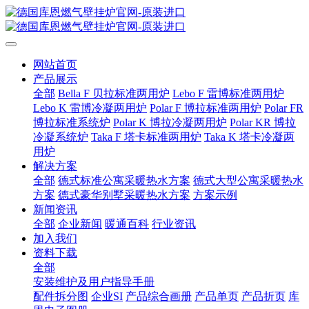
网站首页
产品展示
全部
Bella F 贝拉标准两用炉
Lebo F 雷博标准两用炉
Lebo K 雷博冷凝两用炉
Polar F 博拉标准两用炉
Polar FR
博拉标准系统炉
Polar K 博拉冷凝两用炉
Polar KR 博拉
冷凝系统炉
Taka F 塔卡标准两用炉
Taka K 塔卡冷凝两
用炉
解决方案
全部
德式标准公寓采暖热水方案
德式大型公寓采暖热水
方案
德式豪华别墅采暖热水方案
方案示例
新闻资讯
全部
企业新闻
暖通百科
行业资讯
加入我们
资料下载
全部
安装维护及用户指导手册
配件拆分图
企业SI
产品综合画册
产品单页
产品折页
库