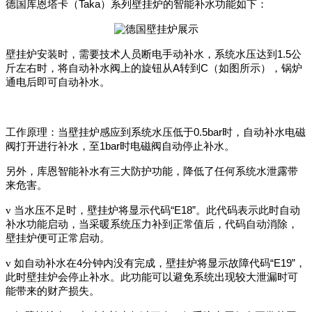
Taka
德国库恩塔卡（
）系列壁挂炉的智能补水功能如下：
1.5
壁挂炉安装时，需要技术人员断电手动补水，系统水压达到
公
A
C
斤左右时，将自动补水阀上的旋钮从
转到
（如图所示），锅炉
通电后即可自动补水。
0.5bar
工作原理：当壁挂炉感应到系统水压低于
时，自动补水电磁
1bar
阀打开进行补水，至
时电磁阀自动停止补水。
另外，库恩智能补水有三大防护功能，降低了任何系统水泄露带
来危害。
“E18”
v
当水压不足时，壁挂炉将显示代码
。此代码表示此时自动
补水功能启动，当采暖系统压力补到正常值后，代码自动消除，
壁挂炉便可正常启动。
4
“E19”
v
如自动补水在
分钟内没有完成，壁挂炉将显示故障代码
，
此时壁挂炉会停止补水。此功能可以避免系统出现较大泄漏时可
能带来的财产损失。