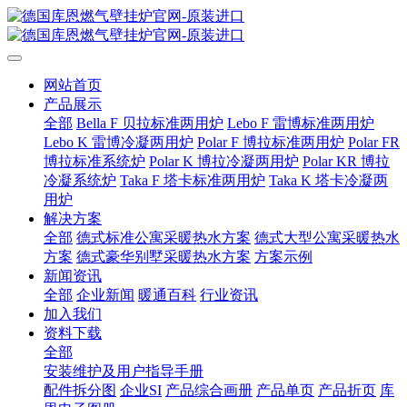
网站首页
产品展示
全部
Bella F 贝拉标准两用炉
Lebo F 雷博标准两用炉
Lebo K 雷博冷凝两用炉
Polar F 博拉标准两用炉
Polar FR
博拉标准系统炉
Polar K 博拉冷凝两用炉
Polar KR 博拉
冷凝系统炉
Taka F 塔卡标准两用炉
Taka K 塔卡冷凝两
用炉
解决方案
全部
德式标准公寓采暖热水方案
德式大型公寓采暖热水
方案
德式豪华别墅采暖热水方案
方案示例
新闻资讯
全部
企业新闻
暖通百科
行业资讯
加入我们
资料下载
全部
安装维护及用户指导手册
配件拆分图
企业SI
产品综合画册
产品单页
产品折页
库