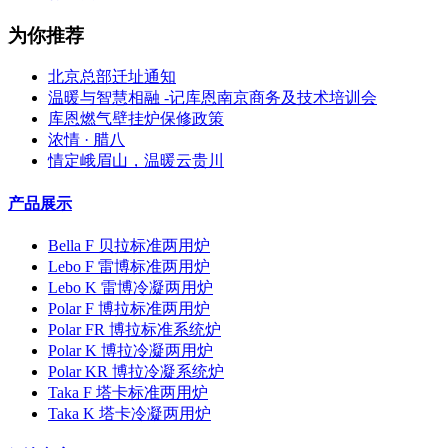
为你推荐
北京总部迁址通知
温暖与智慧相融 -记库恩南京商务及技术培训会
库恩燃气壁挂炉保修政策
浓情 · 腊八
情定峨眉山，温暖云贵川
产品展示
Bella F 贝拉标准两用炉
Lebo F 雷博标准两用炉
Lebo K 雷博冷凝两用炉
Polar F 博拉标准两用炉
Polar FR 博拉标准系统炉
Polar K 博拉冷凝两用炉
Polar KR 博拉冷凝系统炉
Taka F 塔卡标准两用炉
Taka K 塔卡冷凝两用炉