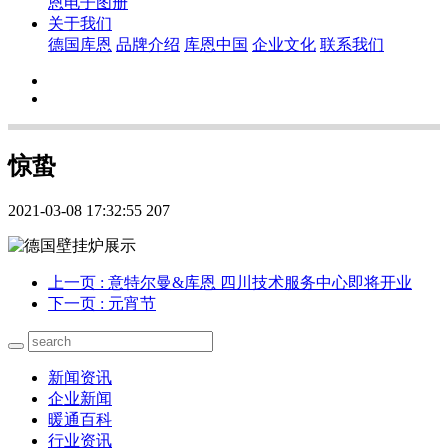
恩电子图册
关于我们
德国库恩
品牌介绍
库恩中国
企业文化
联系我们
惊蛰
2021-03-08 17:32:55
207
上一页
: 意特尔曼&库恩 四川技术服务中心即将开业
下一页
: 元宵节
新闻资讯
企业新闻
暖通百科
行业资讯