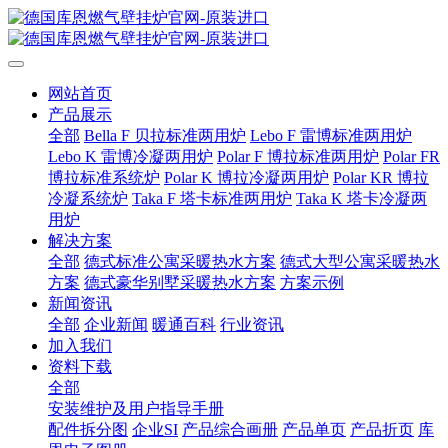
网站首页
产品展示
全部
Bella F 贝拉标准两用炉
Lebo F 雷博标准两用炉
Lebo K 雷博冷凝两用炉
Polar F 博拉标准两用炉
Polar FR
博拉标准系统炉
Polar K 博拉冷凝两用炉
Polar KR 博拉
冷凝系统炉
Taka F 塔卡标准两用炉
Taka K 塔卡冷凝两
用炉
解决方案
全部
德式标准公寓采暖热水方案
德式大型公寓采暖热水
方案
德式豪华别墅采暖热水方案
方案示例
新闻资讯
全部
企业新闻
暖通百科
行业资讯
加入我们
资料下载
全部
安装维护及用户指导手册
配件拆分图
企业SI
产品综合画册
产品单页
产品折页
库