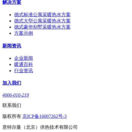
解决方案
德式标准公寓采暖热水方案
德式大型公寓采暖热水方案
德式豪华别墅采暖热水方案
方案示例
新闻资讯
企业新闻
暖通百科
行业资讯
加入我们
4006-010-219
联系我们
版权所有
京ICP备16007262号-3
意特尔曼（北京）供热技术有限公司