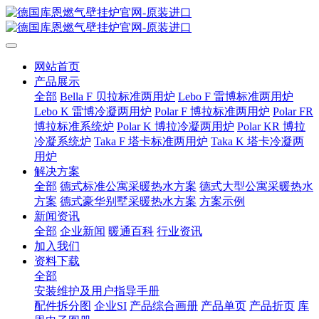
网站首页
产品展示
全部
Bella F 贝拉标准两用炉
Lebo F 雷博标准两用炉
Lebo K 雷博冷凝两用炉
Polar F 博拉标准两用炉
Polar FR
博拉标准系统炉
Polar K 博拉冷凝两用炉
Polar KR 博拉
冷凝系统炉
Taka F 塔卡标准两用炉
Taka K 塔卡冷凝两
用炉
解决方案
全部
德式标准公寓采暖热水方案
德式大型公寓采暖热水
方案
德式豪华别墅采暖热水方案
方案示例
新闻资讯
全部
企业新闻
暖通百科
行业资讯
加入我们
资料下载
全部
安装维护及用户指导手册
配件拆分图
企业SI
产品综合画册
产品单页
产品折页
库