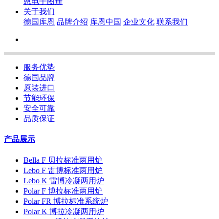
恩电子图册
关于我们
德国库恩
品牌介绍
库恩中国
企业文化
联系我们
服务优势
德国品牌
原装进口
节能环保
安全可靠
品质保证
产品展示
Bella F 贝拉标准两用炉
Lebo F 雷博标准两用炉
Lebo K 雷博冷凝两用炉
Polar F 博拉标准两用炉
Polar FR 博拉标准系统炉
Polar K 博拉冷凝两用炉