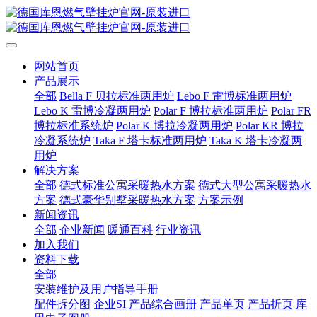
网站首页
产品展示
全部
Bella F 贝拉标准两用炉
Lebo F 雷博标准两用炉
Lebo K 雷博冷凝两用炉
Polar F 博拉标准两用炉
Polar FR
博拉标准系统炉
Polar K 博拉冷凝两用炉
Polar KR 博拉
冷凝系统炉
Taka F 塔卡标准两用炉
Taka K 塔卡冷凝两
用炉
解决方案
全部
德式标准公寓采暖热水方案
德式大型公寓采暖热水
方案
德式豪华别墅采暖热水方案
方案示例
新闻资讯
全部
企业新闻
暖通百科
行业资讯
加入我们
资料下载
全部
安装维护及用户指导手册
配件拆分图
企业SI
产品综合画册
产品单页
产品折页
库