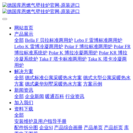
网站首页
产品展示
全部
Bella F 贝拉标准两用炉
Lebo F 雷博标准两用炉
Lebo K 雷博冷凝两用炉
Polar F 博拉标准两用炉
Polar FR
博拉标准系统炉
Polar K 博拉冷凝两用炉
Polar KR 博拉
冷凝系统炉
Taka F 塔卡标准两用炉
Taka K 塔卡冷凝两
用炉
解决方案
全部
德式标准公寓采暖热水方案
德式大型公寓采暖热水
方案
德式豪华别墅采暖热水方案
方案示例
新闻资讯
全部
企业新闻
暖通百科
行业资讯
加入我们
资料下载
全部
安装维护及用户指导手册
配件拆分图
企业SI
产品综合画册
产品单页
产品折页
库