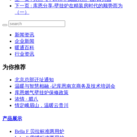
下一页
: 库恩分享-壁挂炉在精装房时代的顺势而为
（一）
新闻资讯
企业新闻
暖通百科
行业资讯
为你推荐
北京总部迁址通知
温暖与智慧相融 -记库恩南京商务及技术培训会
库恩燃气壁挂炉保修政策
浓情 · 腊八
情定峨眉山，温暖云贵川
产品展示
Bella F 贝拉标准两用炉