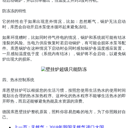
动启动锅炉，并以
功率输出，当温度上升到3
度时停机。
防冻冻的特
性
它的特
性在于如果出现意外情况，比如：忽然断气，锅炉无法启动
时，库恩会自动开启水泵使水循环起来避免冻结。
如果环境
糟时，比如同时停气停电的情况，锅炉和系统就可能有结冰
涨裂的风险。当电力供应恢复时若启动锅炉，有可能会损坏水泵等配
件。库恩锅炉在这种情况下启动时会同时感知锅炉
各温度感应装置，
一旦感知温度低于
度（系统内有结冰），锅炉将不会启动，以避免锅
炉出现
大的损坏。
四、
热水控制系统
库恩壁挂炉可以根据您的生活习惯，按照您使用生活热水的使用时间
规划出合理的热水加热程序。这种
化的热水程序不
能够
生活热水的即
开即热，而且还能够避免热能及水资源的浪费。
德国库恩壁挂炉整机原装，
照料你容易忽略的地方，
为了你照顾好自
己。
上一页
: 天然气：2018年我国天然气进口大国