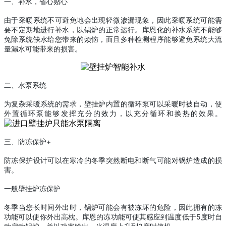
一、
补水，省心
贴心
由于采暖系统不可避免地会出现轻微渗漏现象，因此采暖系统可能需
要不定期地进行补水，以
锅炉的正常运行。库恩
化的补水系统不
能够
免除系统缺水给您带来的烦恼，而且多种检测程序能够避免系统大流
量漏水可能带来的损害。
二、
水泵
系统
为
复杂采暖系统的需求，壁挂炉内置的循环泵可以采暖时被自动
，使
外置循环泵能够发挥充分的效力，以
充分循环和换热的效果。
三、防
冻保护+
防冻保护设计可以在寒冷的冬季
突然断电和断气可能对锅炉造成的损
害。
一般壁挂炉
冻保护
冬季当您长时间外出时，锅炉可能会有被冻坏的危险，因此拥有
的
冻
功能可以使你外出高枕
。库恩的
冻功能可使其感应到温度低于5度时自