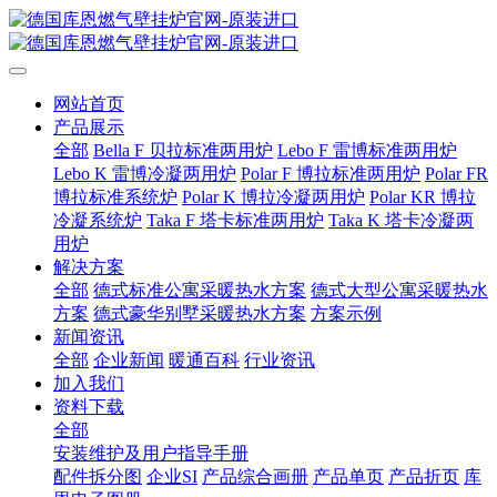
网站首页
产品展示
全部
Bella F 贝拉标准两用炉
Lebo F 雷博标准两用炉
Lebo K 雷博冷凝两用炉
Polar F 博拉标准两用炉
Polar FR
博拉标准系统炉
Polar K 博拉冷凝两用炉
Polar KR 博拉
冷凝系统炉
Taka F 塔卡标准两用炉
Taka K 塔卡冷凝两
用炉
解决方案
全部
德式标准公寓采暖热水方案
德式大型公寓采暖热水
方案
德式豪华别墅采暖热水方案
方案示例
新闻资讯
全部
企业新闻
暖通百科
行业资讯
加入我们
资料下载
全部
安装维护及用户指导手册
配件拆分图
企业SI
产品综合画册
产品单页
产品折页
库