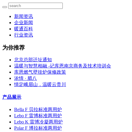
新闻资讯
企业新闻
暖通百科
行业资讯
为你推荐
北京总部迁址通知
温暖与智慧相融 -记库恩南京商务及技术培训会
库恩燃气壁挂炉保修政策
浓情 · 腊八
情定峨眉山，温暖云贵川
产品展示
Bella F 贝拉标准两用炉
Lebo F 雷博标准两用炉
Lebo K 雷博冷凝两用炉
Polar F 博拉标准两用炉