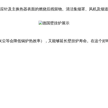
感应针及主换热器表面的燃烧后残留物。清洁集烟罩、风机及烟
灰尘等会降低锅炉热效率），又能够延长壁挂炉寿命。在这个好