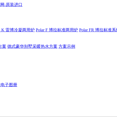
bo K 雷博冷凝两用炉
Polar F 博拉标准两用炉
Polar FR 博拉标准
方案
德式豪华别墅采暖热水方案
方案示例
恩电子图册