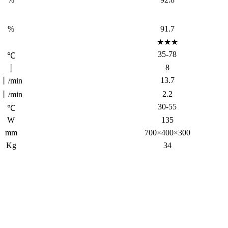
%
91.7
★★★
35-78
℃
8
丨
13.7
丨/min
2.2
丨/min
30-55
℃
W
135
mm
700×400×300
Kg
34