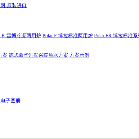
bo K 雷博冷凝两用炉
Polar F 博拉标准两用炉
Polar FR 博拉标准
方案
德式豪华别墅采暖热水方案
方案示例
恩电子图册