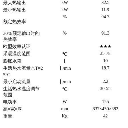
kW
32.5
最大热输出
kW
11.9
最小热输出
%
94.3
额定热效率
%
91.3
30％额定输出时的
热效率
欧盟效率认证
★★★
35-78
采暖温度范围
℃
10
膨胀水箱
丨
18.7
生活热水流量△T=2
丨/min
5℃
2.2
最小启动流量
丨/min
30-55
生活热水温度调节
℃
范围
W
155
电功率
mm
837×450×382
高×宽×厚
Kg
42
重量