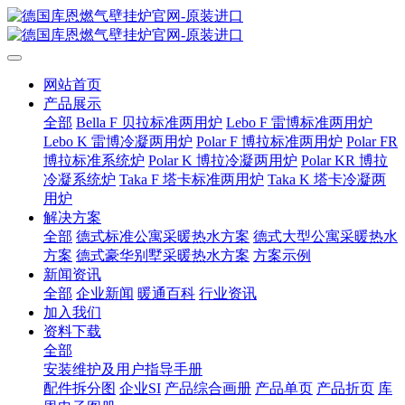
网站首页
产品展示
全部
Bella F 贝拉标准两用炉
Lebo F 雷博标准两用炉
Lebo K 雷博冷凝两用炉
Polar F 博拉标准两用炉
Polar FR
博拉标准系统炉
Polar K 博拉冷凝两用炉
Polar KR 博拉
冷凝系统炉
Taka F 塔卡标准两用炉
Taka K 塔卡冷凝两
用炉
解决方案
全部
德式标准公寓采暖热水方案
德式大型公寓采暖热水
方案
德式豪华别墅采暖热水方案
方案示例
新闻资讯
全部
企业新闻
暖通百科
行业资讯
加入我们
资料下载
全部
安装维护及用户指导手册
配件拆分图
企业SI
产品综合画册
产品单页
产品折页
库