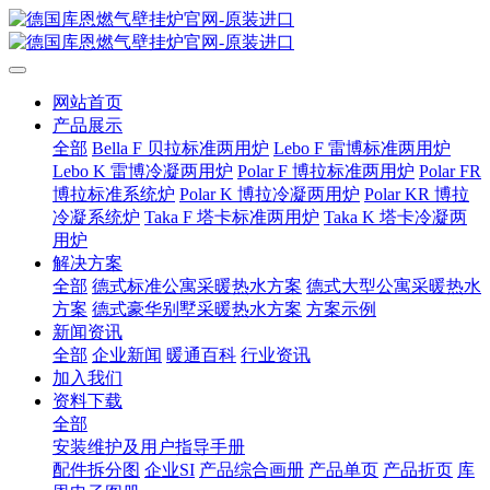
网站首页
产品展示
全部
Bella F 贝拉标准两用炉
Lebo F 雷博标准两用炉
Lebo K 雷博冷凝两用炉
Polar F 博拉标准两用炉
Polar FR
博拉标准系统炉
Polar K 博拉冷凝两用炉
Polar KR 博拉
冷凝系统炉
Taka F 塔卡标准两用炉
Taka K 塔卡冷凝两
用炉
解决方案
全部
德式标准公寓采暖热水方案
德式大型公寓采暖热水
方案
德式豪华别墅采暖热水方案
方案示例
新闻资讯
全部
企业新闻
暖通百科
行业资讯
加入我们
资料下载
全部
安装维护及用户指导手册
配件拆分图
企业SI
产品综合画册
产品单页
产品折页
库