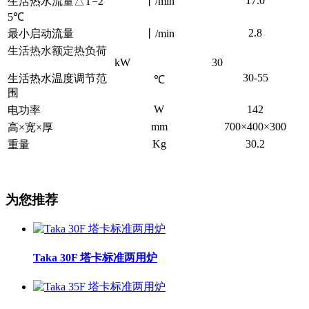
17.0
生活热水流量△T=2
丨/min
5℃
2.8
最小启动流量
丨/min
生活热水额定热负荷
kW
30
30-55
生活热水温度调节范
℃
围
W
142
电功率
mm
700×400×300
高×宽×厚
Kg
30.2
重量
为您推荐
Taka 30F 塔卡标准两用炉