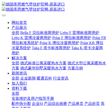
网站首页
产品展示
全部
Bella F 贝拉标准两用炉
Lebo F 雷博标准两用炉
Lebo K 雷博冷凝两用炉
Polar F 博拉标准两用炉
Polar FR
博拉标准系统炉
Polar K 博拉冷凝两用炉
Polar KR 博拉
冷凝系统炉
Taka F 塔卡标准两用炉
Taka K 塔卡冷凝两
用炉
解决方案
全部
德式标准公寓采暖热水方案
德式大型公寓采暖热水
方案
德式豪华别墅采暖热水方案
方案示例
新闻资讯
全部
企业新闻
暖通百科
行业资讯
加入我们
资料下载
全部
安装维护及用户指导手册
配件拆分图
企业SI
产品综合画册
产品单页
产品折页
库