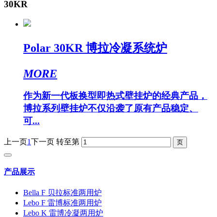
30KR
Polar 30KR 博拉冷凝系统炉
MORE
作为新一代板换型即热式壁挂炉的经典产品，
博拉系列壁挂炉不仅沿袭了原有产品稳定、
可...
上一页
1
下一页
转至第
产品展示
Bella F 贝拉标准两用炉
Lebo F 雷博标准两用炉
Lebo K 雷博冷凝两用炉