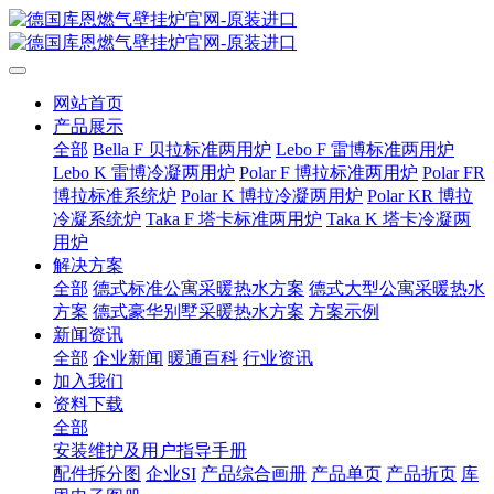
网站首页
产品展示
全部
Bella F 贝拉标准两用炉
Lebo F 雷博标准两用炉
Lebo K 雷博冷凝两用炉
Polar F 博拉标准两用炉
Polar FR
博拉标准系统炉
Polar K 博拉冷凝两用炉
Polar KR 博拉
冷凝系统炉
Taka F 塔卡标准两用炉
Taka K 塔卡冷凝两
用炉
解决方案
全部
德式标准公寓采暖热水方案
德式大型公寓采暖热水
方案
德式豪华别墅采暖热水方案
方案示例
新闻资讯
全部
企业新闻
暖通百科
行业资讯
加入我们
资料下载
全部
安装维护及用户指导手册
配件拆分图
企业SI
产品综合画册
产品单页
产品折页
库