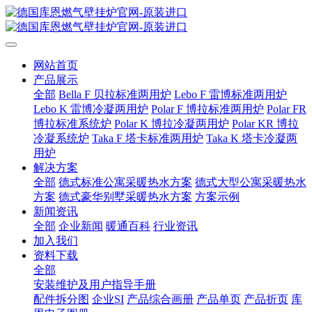
网站首页
产品展示
全部
Bella F 贝拉标准两用炉
Lebo F 雷博标准两用炉
Lebo K 雷博冷凝两用炉
Polar F 博拉标准两用炉
Polar FR
博拉标准系统炉
Polar K 博拉冷凝两用炉
Polar KR 博拉
冷凝系统炉
Taka F 塔卡标准两用炉
Taka K 塔卡冷凝两
用炉
解决方案
全部
德式标准公寓采暖热水方案
德式大型公寓采暖热水
方案
德式豪华别墅采暖热水方案
方案示例
新闻资讯
全部
企业新闻
暖通百科
行业资讯
加入我们
资料下载
全部
安装维护及用户指导手册
配件拆分图
企业SI
产品综合画册
产品单页
产品折页
库