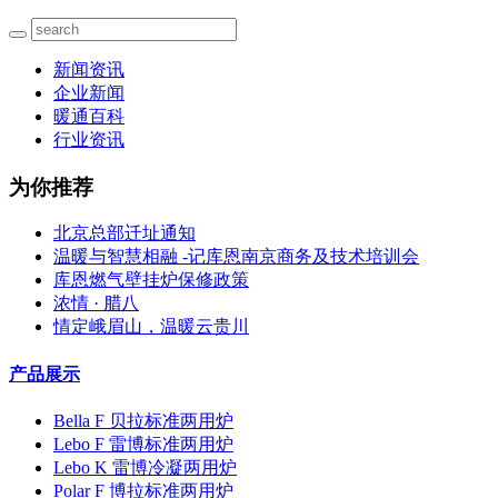
新闻资讯
企业新闻
暖通百科
行业资讯
为你推荐
北京总部迁址通知
温暖与智慧相融 -记库恩南京商务及技术培训会
库恩燃气壁挂炉保修政策
浓情 · 腊八
情定峨眉山，温暖云贵川
产品展示
Bella F 贝拉标准两用炉
Lebo F 雷博标准两用炉
Lebo K 雷博冷凝两用炉
Polar F 博拉标准两用炉