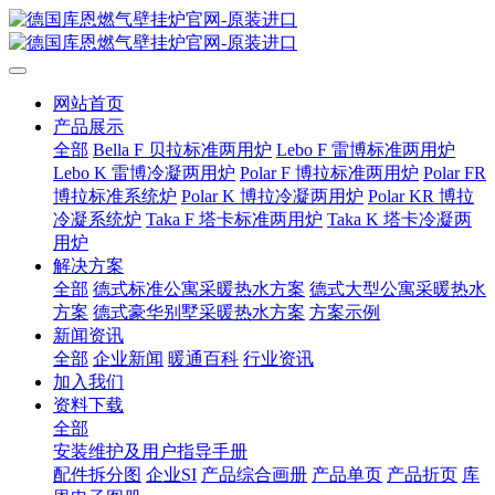
网站首页
产品展示
全部
Bella F 贝拉标准两用炉
Lebo F 雷博标准两用炉
Lebo K 雷博冷凝两用炉
Polar F 博拉标准两用炉
Polar FR
博拉标准系统炉
Polar K 博拉冷凝两用炉
Polar KR 博拉
冷凝系统炉
Taka F 塔卡标准两用炉
Taka K 塔卡冷凝两
用炉
解决方案
全部
德式标准公寓采暖热水方案
德式大型公寓采暖热水
方案
德式豪华别墅采暖热水方案
方案示例
新闻资讯
全部
企业新闻
暖通百科
行业资讯
加入我们
资料下载
全部
安装维护及用户指导手册
配件拆分图
企业SI
产品综合画册
产品单页
产品折页
库